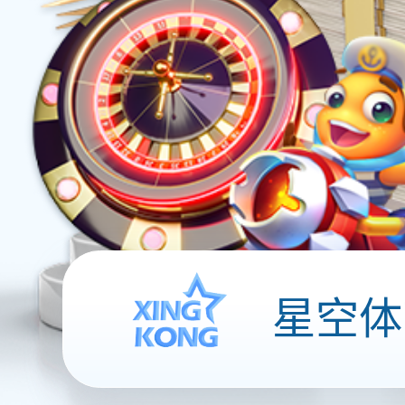
余嘉豪脚底筋膜炎困扰，浙江队考虑让其轮休
至12月
2026-07-28
16 次浏览
周琦半决赛场均盖帽3.8次，北京首钢内线防守