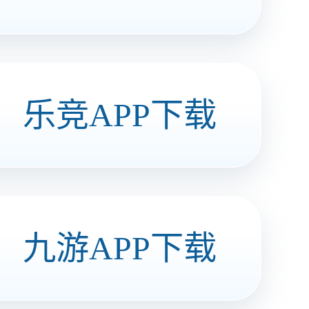
教练合同年限与战绩关系：五年长约主帅平均
胜率53%，短期合同仅45%
2026-07-23
22 次浏览
巴黎圣日耳曼清洗内马尔接近完成，巴西球星
将加盟迈阿密