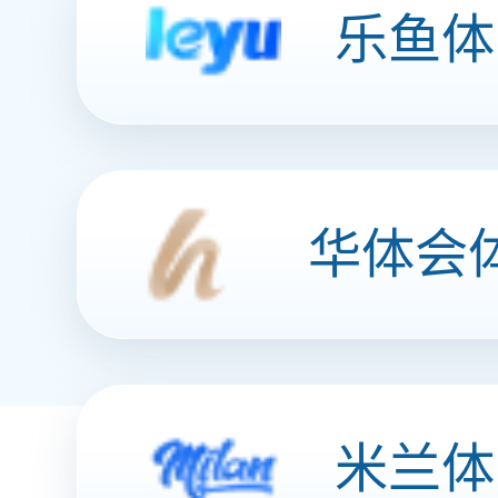
库里4年2.1亿提前续约勇士 vs 杜兰特3年1.8亿
续约太阳，超级球星年龄溢价差距几何
2026-07-25
18 次浏览