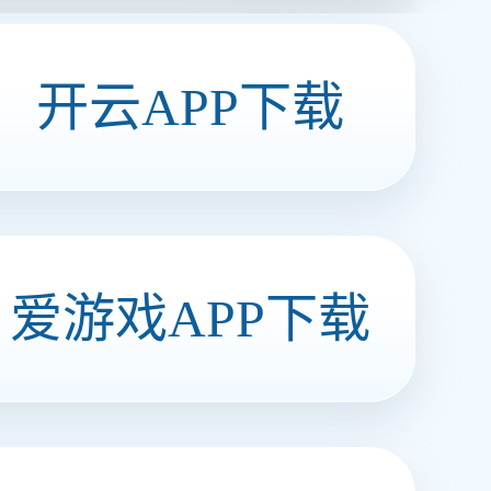
亚冠区
2026-07-27
14 次浏览
梅西世界杯冠军+美洲杯+欧冠满贯，历史最佳
之争是否已盖棺定论？
2026-07-26
16 次浏览