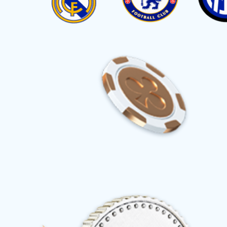
利物浦萨拉赫进球被VAR取消，欧冠决赛公平
性再遭质疑？
2026-08-01
9 次浏览
刘铮大腿拉伤休战五场，徐杰小腿轻微拉伤休
战两场，防守悍将伤停时间差异明显
2026-07-31
12 次浏览