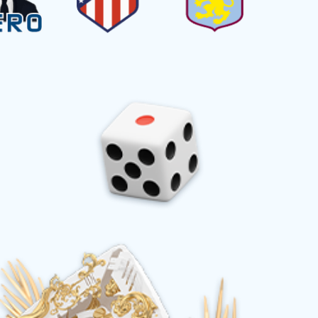
吴前三分命中率42%创生涯新高，但防守端被
针对场均失分12分
2026-07-31
11 次浏览
上海申花朱辰杰半月板切除后3周已恢复对抗，
或提前至8月中旬复出
2026-07-30
12 次浏览