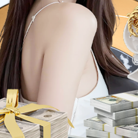
西西帕斯父亲卸任后新教练恩里克·罗查效果有
限，希腊名将可能再换人
2026-07-29
13 次浏览