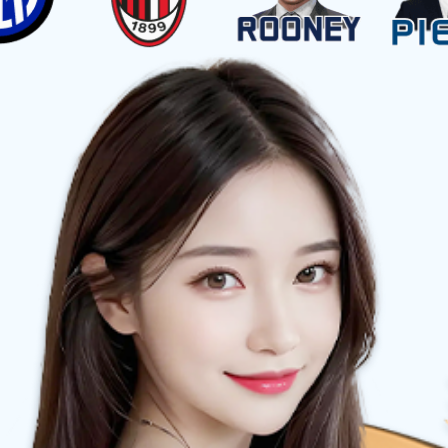
高芙卫冕美网后赛季积分突破6000分大关，与
萨巴伦卡年终席位争夺白热化
2026-08-01
9 次浏览
杜兰特中距离命中率52%领跑前锋，太阳中距
离区域进攻体系日趋成熟
2026-07-30
12 次浏览